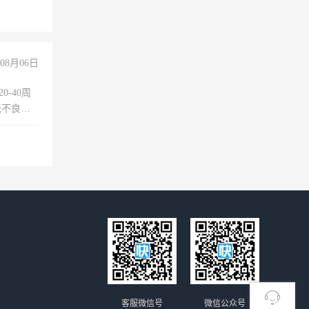
险，
08月06日
0-40周
无不良嗜
准八人间住
倒，每月
0小时
客服微信号
微信公众号