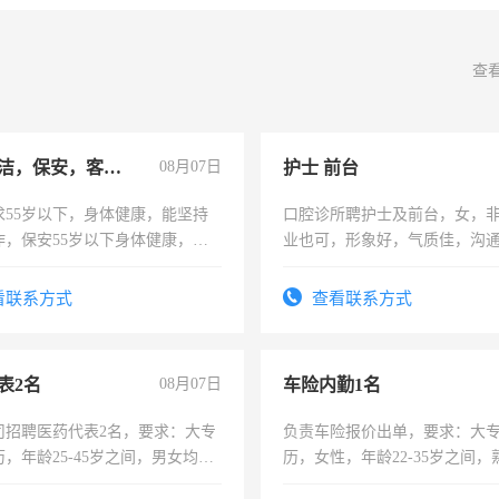
查
急招保洁，保安，客服，工程
08月07日
护士 前台
求55岁以下，身体健康，能坚持
口腔诊所聘护士及前台，女，
作，保安55岁以下身体健康，有
业也可，形象好，气质佳，沟
形象端庄，遵纪守法，无犯罪记
强。面试，周日休息。
服要求45岁以下高中以上文化，
看联系方式
查看联系方式
工作认真，性格开朗有良好沟通
工程，懂水电维修。
表2名
08月07日
车险内勤1名
司招聘医药代表2名，要求：大专
负责车险报价出单，要求：大
，年龄25-45岁之间，男女均
历，女性，年龄22-35岁之间
要具有营销经验，从事过医药代
操作，工作态度认真，具有团