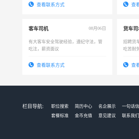
4500。
表或者
查看联系方式
查
交五险
客车司机
08月06日
货车司
有大客车安全驾驶经验，遵纪守法，管
招聘货
吃注，薪资面议
吃苦耐劳
查看联系方式
查
栏目导航:
职位搜索
简历中心
名企展示
一句话
套餐标准
金币充值
意见建议
联系我