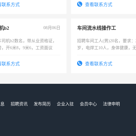
有医学资质的优先，底薪+绩效，
试用期1-3个月，转正后交纳五
看联系方式
查看联系方式
。
机b2
08月06日
车间流水线操作工
车司机b2数名，带从业资格证，
招聘车间工人(男)20名，要求：2
，开6米8，9米6，工资面议
岁，电焊工10人，身体健康，
好。薪资：4500-7000元，标
宿，免费发放劳保用品，两班
看联系方式
查看联系方式
25号准时发放工资，工作时间1
信息
招聘资讯
发布简历
企业入驻
会员中心
法律申明
们