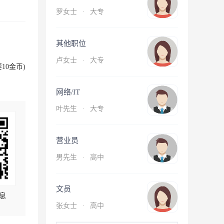
罗女士
·
大专
其他职位
卢女士
·
大专
10金币)
网络/IT
叶先生
·
大专
营业员
男先生
·
高中
文员
息
张女士
·
高中