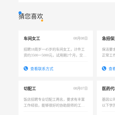
猜您喜欢
车间女工
08月08日
招聘18周岁一45岁的车间女工，计件工
保洁要
资约3500一5000元，试用期2个月，交五
正常工
险，有年薪假，年底福利
责任心
录，客
查看联系方式
查
懂电脑
能力，
切配工
08月07日
医药代
饭店招聘专业切配工两名，要求有丰富
基因公
工作经验，能够很好的协助厨师的工
以下学历
作。包吃住，每月有公休，工资3500-
可，需