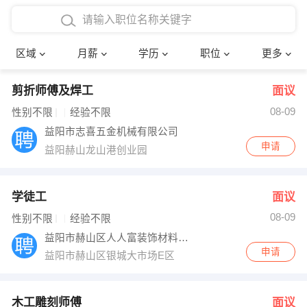
4000-5000元
本科
行政后勤
建筑装潢
确定
区域
月薪
学历
职位
更多
5000-8000元
硕士
销售岗位
教师
剪折师傅及焊工
面议
8000-12000元
博士
文员
护士
08-09
性别不限
经验不限
12000-20000元
财务会计
传单派发
益阳市志喜五金机械有限公司
申请
益阳赫山龙山港创业园
其他
超市零售
促销导购
网络IT
保健按摩
学徒工
面议
08-09
性别不限
经验不限
快递员
前台接待
益阳市赫山区人人富装饰材料总汇
申请
益阳市赫山区银城大市场E区
收银员
技术员/工程师
水电/机修
部门经理
木工雕刻师傅
面议