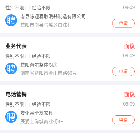
08-09
出纳
保险
性别不限
经验不限
南县陈迎春取暖器制造有限公司
编辑
法律
申请
益阳市南县乌嘴乡白沫村
保洁
贸易采购
业务代表
面议
跟单
理财顾问
08-09
性别不限
经验不限
益阳海尔整体厨房
其他职位
申请
湖南省益阳市金山南路66号
电话营销
面议
08-09
性别不限
经验不限
安化县全友家具
申请
辰润上海城商业街4F