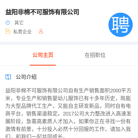
益阳非棉不可服饰有限公司
其它
私营企业
公司主页
在招职位
公司介绍
益阳非棉不可服饰有限公司自有生产销售面积2000平方
米，专业生产和销售婴幼儿服饰已有十多年历史，既能
为大型品牌代工生产，又能自主研发新品，同时自有电
商平台，销售渠道稳定。2017公司大力整改进入高速发
展阶段，急需高素质人才加入，如果你正在寻找一份有
激情有前景，十分投入必然十分回报的工作，请加入我
们，和我们一起共同成长。