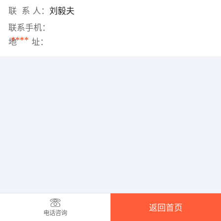
联 系 人：
刘毅夫
联系手机：
****
地 址：
返回首页
电话咨询